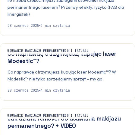
Ile trzeba czekać między zabiegami usuwania makijażu
permanentnego laserem? Przerwy, efekty, ryzyko (FAQ dla
linergistek)
28 czerwca 2025
3
min czytania
USUWANIE MAKIJAŻU PERMANENTNEGO I TATUAŻU
Co naprawdę otrzymujesz, kupując laser
Modestic™?
Co naprawdę otrzymujesz, kupując laser Modestic™? W
Modestic™ nie tylko sprzedajemy sprzęt – my go
28 czerwca 2025
4
min czytania
USUWANIE MAKIJAŻU PERMANENTNEGO I TATUAŻU
Jak działa remover do usuwania makijażu
permanentnego? + VIDEO