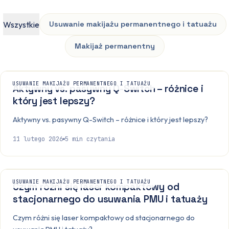
Wszystkie
Usuwanie makijażu permanentnego i tatuażu
Makijaż permanentny
USUWANIE MAKIJAŻU PERMANENTNEGO I TATUAŻU
Aktywny vs. pasywny Q-Switch – różnice i
który jest lepszy?
Aktywny vs. pasywny Q-Switch – różnice i który jest lepszy?
11 lutego 2026
5
min czytania
USUWANIE MAKIJAŻU PERMANENTNEGO I TATUAŻU
Czym różni się laser kompaktowy od
stacjonarnego do usuwania PMU i tatuaży
Czym różni się laser kompaktowy od stacjonarnego do