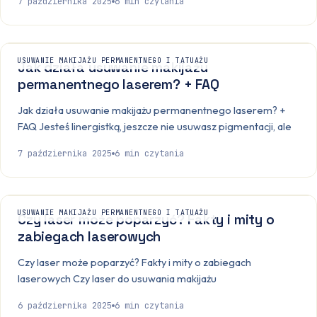
7 października 2025
6
min czytania
USUWANIE MAKIJAŻU PERMANENTNEGO I TATUAŻU
Jak działa usuwanie makijażu
permanentnego laserem? + FAQ
Jak działa usuwanie makijażu permanentnego laserem? +
FAQ Jesteś linergistką, jeszcze nie usuwasz pigmentacji, ale
7 października 2025
6
min czytania
USUWANIE MAKIJAŻU PERMANENTNEGO I TATUAŻU
Czy laser może poparzyć? Fakty i mity o
zabiegach laserowych
Czy laser może poparzyć? Fakty i mity o zabiegach
laserowych Czy laser do usuwania makijażu
6 października 2025
6
min czytania