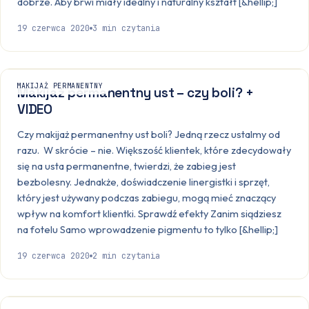
dobrze. Aby brwi miały idealny i naturalny kształt [&hellip;]
19 czerwca 2020
3
min czytania
MAKIJAŻ PERMANENTNY
Makijaż permanentny ust – czy boli? +
VIDEO
Czy makijaż permanentny ust boli? Jedną rzecz ustalmy od
razu. W skrócie – nie. Większość klientek, które zdecydowały
się na usta permanentne, twierdzi, że zabieg jest
bezbolesny. Jednakże, doświadczenie linergistki i sprzęt,
który jest używany podczas zabiegu, mogą mieć znaczący
wpływ na komfort klientki. Sprawdź efekty Zanim siądziesz
na fotelu Samo wprowadzenie pigmentu to tylko [&hellip;]
19 czerwca 2020
2
min czytania