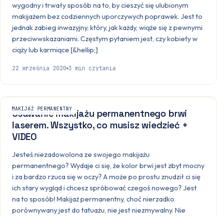
wygodny i trwały sposób na to, by cieszyć się ulubionym
makijażem bez codziennych uporczywych poprawek. Jest to
jednak zabieg inwazyjny, który, jak każdy, wiąże się z pewnymi
przeciwwskazaniami. Częstym pytaniem jest, czy kobiety w
ciąży lub karmiące [&hellip;]
22 września 2020
3
min czytania
MAKIJAŻ PERMANENTNY
Usuwanie makijażu permanentnego brwi
laserem. Wszystko, co musisz wiedzieć +
VIDEO
Jesteś niezadowolona ze swojego makijażu
permanentnego? Wydaje ci się, że kolor brwi jest zbyt mocny
i za bardzo rzuca się w oczy? A może po prostu znudził ci się
ich stary wygląd i chcesz spróbować czegoś nowego? Jest
na to sposób! Makijaż permanentny, choć nierzadko
porównywany jest do tatuażu, nie jest niezmywalny. Nie