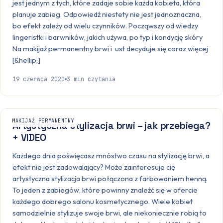
jest jednym z tych, które zadaje sobie każda kobieta, która
planuje zabieg. Odpowiedź niestety nie jest jednoznaczna,
bo efekt zależy od wielu czynników. Począwszy od wiedzy
lingeristki i barwników, jakich używa, po typ i kondycję skóry
Na makijaż permanentny brwi i ust decyduje się coraz więcej
[&hellip;]
19 czerwca 2020
3
min czytania
MAKIJAŻ PERMANENTNY
Artystyczna stylizacja brwi – jak przebiega?
+ VIDEO
Każdego dnia poświęcasz mnóstwo czasu na stylizację brwi, a
efekt nie jest zadowalający? Może zainteresuje cię
artystyczna stylizacja brwi połączona z farbowaniem henną.
To jeden z zabiegów, które powinny znaleźć się w ofercie
każdego dobrego salonu kosmetycznego. Wiele kobiet
samodzielnie stylizuje swoje brwi, ale niekoniecznie robią to