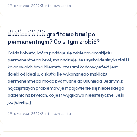
19 czerwca 2020
3
min czytania
MAKIJAŻ PERMANENTNY
Niebieskie lub grafitowe brwi po
permanentnym? Co z tym zrobić?
Każda kobieta, która poddaje się zabiegowi makijażu
permanentnego brwi, ma nadzieję, że uzyska idealny kształt i
kolor swoich brwi. Niestety, czasami końcowy efekt jest
daleki od ideału, a skutki źle wykonanego makijażu
permanentnego mogą być trudne do usunięcia. Jednym z
najczęstszych problemów jest pojawienie się niebieskiego
odcienia na brwiach, co jest wyjątkowo nieestetyczne. Jeśli
już [&hellip;]
19 czerwca 2020
2
min czytania