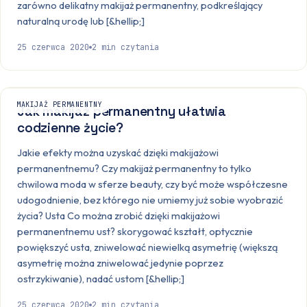
zarówno delikatny makijaż permanentny, podkreślający
naturalną urodę lub [&hellip;]
25 czerwca 2020
2
min czytania
MAKIJAŻ PERMANENTNY
Jak makijaż permanentny ułatwia
codzienne życie?
Jakie efekty można uzyskać dzięki makijażowi
permanentnemu? Czy makijaż permanentny to tylko
chwilowa moda w sferze beauty, czy być może współczesne
udogodnienie, bez którego nie umiemy już sobie wyobrazić
życia? Usta Co można zrobić dzięki makijażowi
permanentnemu ust? skorygować kształt, optycznie
powiększyć usta, zniwelować niewielką asymetrię (większą
asymetrię można zniwelować jedynie poprzez
ostrzykiwanie), nadać ustom [&hellip;]
25 czerwca 2020
2
min czytania