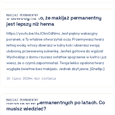
MAKIJAŻ PERMANENTNY
3 dowody na to, że makijaż permanentny
jest lepszy niż henna
https://youtu.be/6xJOkn0dNmc Jest piękny wakacyjny
poranek, a Ty właśnie otworzyłaś oczy. Przemywasz twarz
letnią wodą, włosy zbierasz w luźny kok i ubierasz swoją
ulubioną, przewiewną sukienkę. Jesteś gotowa do wyjścia!
Wychodząc z domu rzucasz ostatnie spojrzenie w lustro i już
wiesz, że o czymś zapomniałaś. Twoja lekko opalona twarz
wygląda świetnie bez makijażu. Jednak zbyt jasne, [&hellip;]
10 lipca 2020
4
min czytania
MAKIJAŻ PERMANENTNY
Korekta brwi permanentnych po latach. Co
musisz wiedzieć?