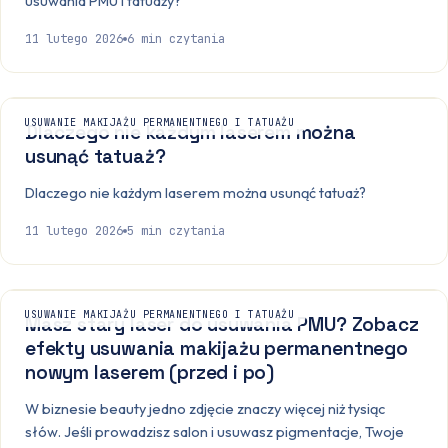
usuwania PMU i tatuaży?
11 lutego 2026
6
min czytania
USUWANIE MAKIJAŻU PERMANENTNEGO I TATUAŻU
Dlaczego nie każdym laserem można
usunąć tatuaż?
Dlaczego nie każdym laserem można usunąć tatuaż?
11 lutego 2026
5
min czytania
USUWANIE MAKIJAŻU PERMANENTNEGO I TATUAŻU
Masz stary laser do usuwania PMU? Zobacz
efekty usuwania makijażu permanentnego
nowym laserem (przed i po)
W biznesie beauty jedno zdjęcie znaczy więcej niż tysiąc
słów. Jeśli prowadzisz salon i usuwasz pigmentacje, Twoje