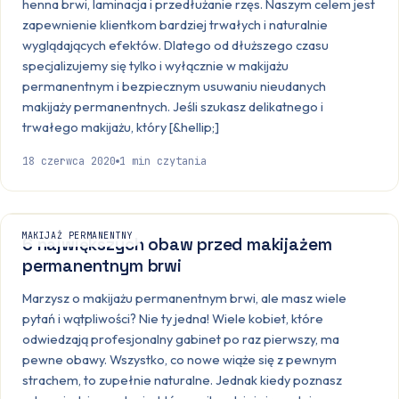
henna brwi, laminacja i przedłużanie rzęs. Naszym celem jest
zapewnienie klientkom bardziej trwałych i naturalnie
wyglądających efektów. Dlatego od dłuższego czasu
specjalizujemy się tylko i wyłącznie w makijażu
permanentnym i bezpiecznym usuwaniu nieudanych
makijaży permanentnych. Jeśli szukasz delikatnego i
trwałego makijażu, który [&hellip;]
18 czerwca 2020
1
min czytania
MAKIJAŻ PERMANENTNY
6 największych obaw przed makijażem
permanentnym brwi
Marzysz o makijażu permanentnym brwi, ale masz wiele
pytań i wątpliwości? Nie ty jedna! Wiele kobiet, które
odwiedzają profesjonalny gabinet po raz pierwszy, ma
pewne obawy. Wszystko, co nowe wiąże się z pewnym
strachem, to zupełnie naturalne. Jednak kiedy poznasz