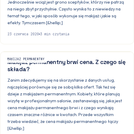
Jednocześnie wciąż jest grono sceptyków, którzy nie patrzą
na niego zbyt przychylnie. Często wynika to z niewiedzy na
temat tego, w jaki sposób wykonuje się makijaż i jakie są
efekty. Tymczasem [&hellip;]
23 czerwca 2020
3
min czytania
MAKIJAŻ PERMANENTNY
Makijaż permanentny brwi cena. Z czego się
składa?
Zanim zdecydujemy się na skorzystanie z danych usług,
najczęściej porównuje się ze sobą kilka ofert. Tak też się
dzieje z makijażem permanentnym. Kobiety, które planują
wizytę w profesjonalnym salonie, zastanawiają się, jaka jest
cena makijażu permanentnego brwi i z czego wynikają
czasem znaczne różnice w kwotach. Przede wszystkim
trzeba wiedzieć, że cena makijażu permanentnego łączy
[&hellip;]