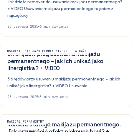
Jak działa remover do usuwania makijażu permanentnego?
+ VIDEO Usuwanie makijażu permanentnego to jeden z
najczęściej
23 czerwca 2025
6
min czytania
USUWANIE MAKIJAŻU PERMANENTNEGO I TATUAŻU
5x błędów przy usuwaniu makijażu
permanentnego – jak ich unikać jako
linergistka? + VIDEO
5 błędów przy usuwaniu makijażu permanentnego – jak ich
unikać jako linergistka? + VIDEO Usuwanie
23 czerwca 2025
3
min czytania
MAKIJAŻ PERMANENTNY
Korekta starego makijażu permanentnego.
Jak przywrócić efekt pięknych brwi? +