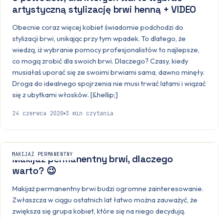
artystyczną stylizację brwi henną + VIDEO
Obecnie coraz więcej kobiet świadomie podchodzi do
stylizacji brwi, unikając przy tym wpadek. To dlatego, że
wiedzą, iż wybranie pomocy profesjonalistów to najlepsze,
co mogą zrobić dla swoich brwi. Dlaczego? Czasy, kiedy
musiałaś uporać się ze swoimi brwiami sama, dawno minęły.
Droga do idealnego spojrzenia nie musi trwać latami i wiązać
się z ubytkami włosków. [&hellip;]
24 czerwca 2020
3
min czytania
MAKIJAŻ PERMANENTNY
Makijaż permanentny brwi, dlaczego
warto? 😉
Makijaż permanentny brwi budzi ogromne zainteresowanie.
Zwłaszcza w ciągu ostatnich lat łatwo można zauważyć, że
zwiększa się grupa kobiet, które się na niego decydują.