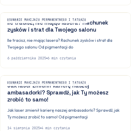
USUWANIE MAKIJAŻU PERMANENTNEGO I TATUAŻU
Ile tracisz, nie mając lasera? Rachunek
zysków i strat dla Twojego salonu
Ile tracisz, nie mając lasera? Rachunek zysków i strat dla
Twojego salonu Od pigmentacji do
6 października 2025
6
min czytania
USUWANIE MAKIJAŻU PERMANENTNEGO I TATUAŻU
Jak laser zmienił karierę naszej
ambasadorki? Sprawdź, jak Ty możesz
zrobić to samo!
Jak laser zmienił karierę naszej ambasadorki? Sprawdź, jak
Ty możesz zrobić to samo! Od pigmentacji
14 sierpnia 2025
4
min czytania