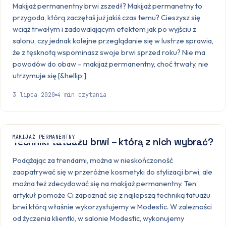
Makijaż permanentny brwi zszedł? Makijaż permanetny to
przygoda, którą zaczęłaś już jakiś czas temu? Cieszysz się
wciąż trwałym i zadowalającym efektem jak po wyjściu z
salonu, czy jednak kolejne przeglądanie się w lustrze sprawia,
że z tęsknotą wspominasz swoje brwi sprzed roku? Nie ma
powodów do obaw – makijaż permanentny, choć trwały, nie
utrzymuje się [&hellip;]
3 lipca 2020
4
min czytania
MAKIJAŻ PERMANENTNY
Techniki tatuażu brwi – którą z nich wybrać?
Podążając za trendami, można w nieskończoność
zaopatrywać się w przeróżne kosmetyki do stylizacji brwi, ale
można też zdecydować się na makijaż permanentny. Ten
artykuł pomoże Ci zapoznać się z najlepszą techniką tatuażu
brwi którą właśnie wykorzystujemy w Modestic. W zależności
od życzenia klientki, w salonie Modestic, wykonujemy