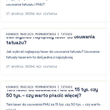
usuwania tatuażu i PMU?
17 grudnia 2025
6
min czytania
USUWANIE MAKIJAŻU PERMANENTNEGO I TATUAŻU
Jak wybrać najlepszy laser do usuwania
tatuażu?
Jak wybrać najlepszy laser do usuwania tatuażu? Usuwanie
tatuaży laserem to dziś jedna z najszybciej
17 grudnia 2025
6
min czytania
USUWANIE MAKIJAŻU PERMANENTNEGO I TATUAŻU
Tani laser do usuwania PMU za 15 tys. czy
50 tys. – czy warto płacić więcej?
Tani laser do usuwania PMU za 15 tys. czy 50 tys. – czy warto
płacić