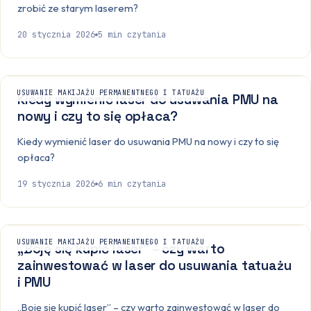
zrobić ze starym laserem?
20 stycznia 2026
5
min czytania
USUWANIE MAKIJAŻU PERMANENTNEGO I TATUAŻU
Kiedy wymienić laser do usuwania PMU na
nowy i czy to się opłaca?
Kiedy wymienić laser do usuwania PMU na nowy i czy to się
opłaca?
19 stycznia 2026
6
min czytania
USUWANIE MAKIJAŻU PERMANENTNEGO I TATUAŻU
„Boję się kupić laser” – czy warto
zainwestować w laser do usuwania tatuażu
i PMU
„Boję się kupić laser” – czy warto zainwestować w laser do