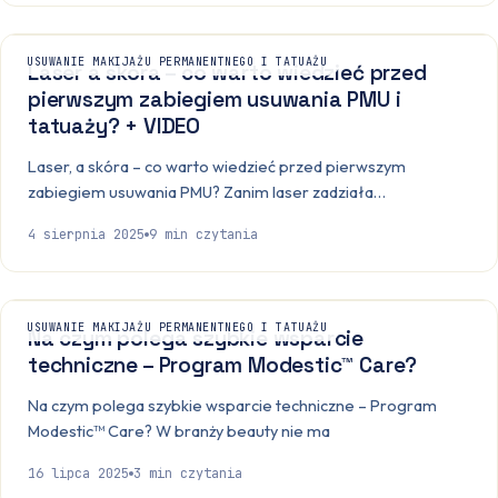
USUWANIE MAKIJAŻU PERMANENTNEGO I TATUAŻU
Laser a skóra – co warto wiedzieć przed
pierwszym zabiegiem usuwania PMU i
tatuaży? + VIDEO
Laser, a skóra – co warto wiedzieć przed pierwszym
zabiegiem usuwania PMU? Zanim laser zadziała…
4 sierpnia 2025
9
min czytania
USUWANIE MAKIJAŻU PERMANENTNEGO I TATUAŻU
Na czym polega szybkie wsparcie
techniczne – Program Modestic™ Care?
Na czym polega szybkie wsparcie techniczne – Program
Modestic™ Care? W branży beauty nie ma
16 lipca 2025
3
min czytania