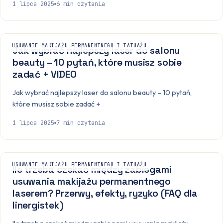
1 lipca 2025
6
min czytania
USUWANIE MAKIJAŻU PERMANENTNEGO I TATUAŻU
Jak wybrać najlepszy laser do salonu
beauty – 10 pytań, które musisz sobie
zadać + VIDEO
Jak wybrać najlepszy laser do salonu beauty – 10 pytań,
które musisz sobie zadać +
1 lipca 2025
7
min czytania
USUWANIE MAKIJAŻU PERMANENTNEGO I TATUAŻU
Ile trzeba czekać między zabiegami
usuwania makijażu permanentnego
laserem? Przerwy, efekty, ryzyko (FAQ dla
linergistek)