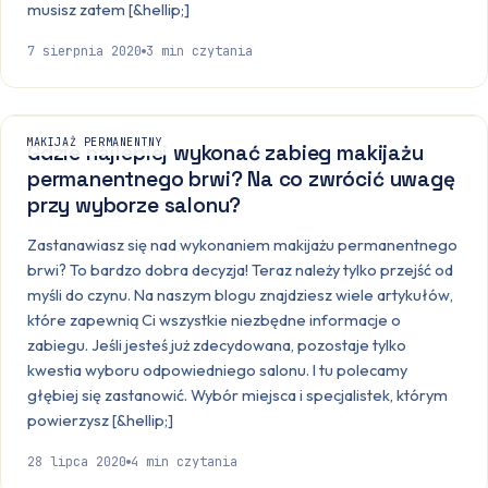
musisz zatem [&hellip;]
7 sierpnia 2020
3
min czytania
MAKIJAŻ PERMANENTNY
Gdzie najlepiej wykonać zabieg makijażu
permanentnego brwi? Na co zwrócić uwagę
przy wyborze salonu?
Zastanawiasz się nad wykonaniem makijażu permanentnego
brwi? To bardzo dobra decyzja! Teraz należy tylko przejść od
myśli do czynu. Na naszym blogu znajdziesz wiele artykułów,
które zapewnią Ci wszystkie niezbędne informacje o
zabiegu. Jeśli jesteś już zdecydowana, pozostaje tylko
kwestia wyboru odpowiedniego salonu. I tu polecamy
głębiej się zastanowić. Wybór miejsca i specjalistek, którym
powierzysz [&hellip;]
28 lipca 2020
4
min czytania