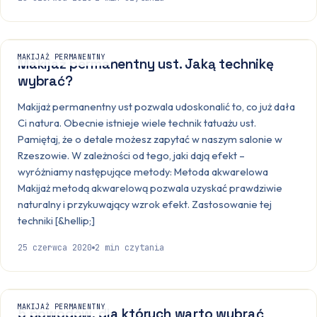
MAKIJAŻ PERMANENTNY
Makijaż permanentny ust. Jaką technikę
wybrać?
Makijaż permanentny ust pozwala udoskonalić to, co już dała
Ci natura. Obecnie istnieje wiele technik tatuażu ust.
Pamiętaj, że o detale możesz zapytać w naszym salonie w
Rzeszowie. W zależności od tego, jaki dają efekt –
wyróżniamy następujące metody: Metoda akwarelowa
Makijaż metodą akwarelową pozwala uzyskać prawdziwie
naturalny i przykuwający wzrok efekt. Zastosowanie tej
techniki [&hellip;]
25 czerwca 2020
2
min czytania
MAKIJAŻ PERMANENTNY
5 powodów, dla których warto wybrać