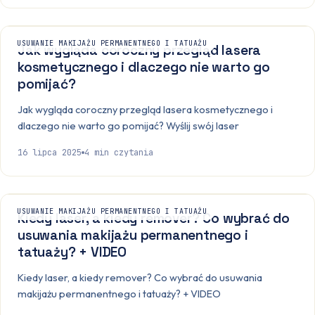
USUWANIE MAKIJAŻU PERMANENTNEGO I TATUAŻU
Jak wygląda coroczny przegląd lasera
kosmetycznego i dlaczego nie warto go
pomijać?
Jak wygląda coroczny przegląd lasera kosmetycznego i
dlaczego nie warto go pomijać? Wyślij swój laser
16 lipca 2025
4
min czytania
USUWANIE MAKIJAŻU PERMANENTNEGO I TATUAŻU
Kiedy laser, a kiedy remover? Co wybrać do
usuwania makijażu permanentnego i
tatuaży? + VIDEO
Kiedy laser, a kiedy remover? Co wybrać do usuwania
makijażu permanentnego i tatuaży? + VIDEO