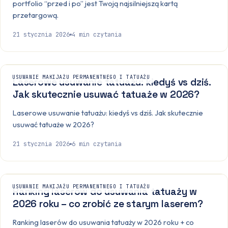
portfolio “przed i po” jest Twoją najsilniejszą kartą
przetargową.
21 stycznia 2026
4
min czytania
USUWANIE MAKIJAŻU PERMANENTNEGO I TATUAŻU
Laserowe usuwanie tatuażu: kiedyś vs dziś.
Jak skutecznie usuwać tatuaże w 2026?
Laserowe usuwanie tatuażu: kiedyś vs dziś. Jak skutecznie
usuwać tatuaże w 2026?
21 stycznia 2026
6
min czytania
USUWANIE MAKIJAŻU PERMANENTNEGO I TATUAŻU
Ranking laserów do usuwania tatuaży w
2026 roku – co zrobić ze starym laserem?
Ranking laserów do usuwania tatuaży w 2026 roku + co