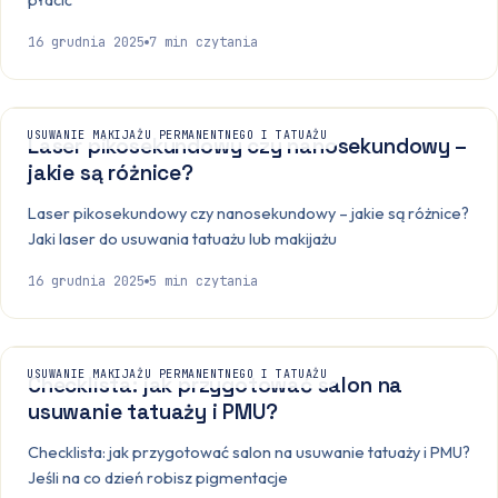
16 grudnia 2025
7
min czytania
USUWANIE MAKIJAŻU PERMANENTNEGO I TATUAŻU
Laser pikosekundowy czy nanosekundowy –
jakie są różnice?
Laser pikosekundowy czy nanosekundowy – jakie są różnice?
Jaki laser do usuwania tatuażu lub makijażu
16 grudnia 2025
5
min czytania
USUWANIE MAKIJAŻU PERMANENTNEGO I TATUAŻU
Checklista: jak przygotować salon na
usuwanie tatuaży i PMU?
Checklista: jak przygotować salon na usuwanie tatuaży i PMU?
Jeśli na co dzień robisz pigmentacje