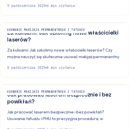
9 października 2025
6
min czytania
USUWANIE MAKIJAŻU PERMANENTNEGO I TATUAŻU
Za kulisami: Jak szkolimy nowe właścicielki
laserów?
Za kulisami: Jak szkolimy nowe właścicielki laserów? Czy
można nauczyć się skutecznie usuwać makijaż permanentny
8 października 2025
8
min czytania
USUWANIE MAKIJAŻU PERMANENTNEGO I TATUAŻU
Jak pracować laserem bezpiecznie i bez
powikłań?
Jak pracować laserem bezpiecznie i bez powikłań?
Usuwanie tatuażu i PMU to precyzyjna procedura, w