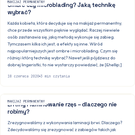
MAKIJAŻ PERMANENTNY
Ombre czy microblading? Jaką technikę
wybrać?
Każda kobieta, która decyduje się na makijaż permanentny,
chce przede wszystkim pięknie wyglądać. Raczej niewiele
osób zastanawia się, jaką metodą wykonuje się zabieg.
Tymczasem kilka ich jest, a efekty są inne. Wśród
najpopularniejszych jest ombre i microblading. Czym się
różnią i którą technikę wybrać? Nawet jeśli pójdziesz do
dobrej lingeristki, to nie wystarczy powiedzieć, że [&hellip;]
18 czerwca 2020
3
min czytania
MAKIJAŻ PERMANENTNY
Lifting i laminowanie rzęs – dlaczego nie
robimy?
Zrezygnowaliśmy z wykonywania laminacji brwi. Dlaczego?
Zdecydowaliśmy się zrezygnować z zabiegów takich jak