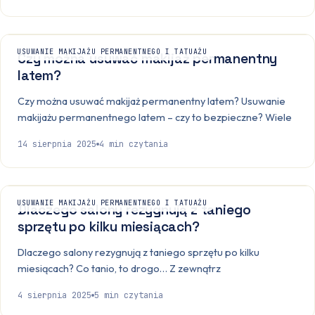
USUWANIE MAKIJAŻU PERMANENTNEGO I TATUAŻU
Czy można usuwać makijaż permanentny
latem?
Czy można usuwać makijaż permanentny latem? Usuwanie
makijażu permanentnego latem – czy to bezpieczne? Wiele
14 sierpnia 2025
4
min czytania
USUWANIE MAKIJAŻU PERMANENTNEGO I TATUAŻU
Dlaczego salony rezygnują z taniego
sprzętu po kilku miesiącach?
Dlaczego salony rezygnują z taniego sprzętu po kilku
miesiącach? Co tanio, to drogo… Z zewnątrz
4 sierpnia 2025
5
min czytania