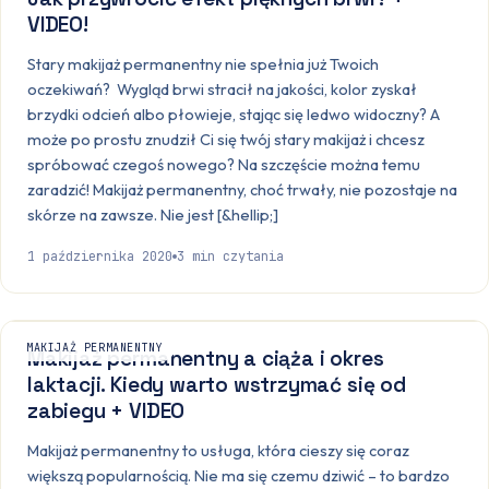
VIDEO!
Stary makijaż permanentny nie spełnia już Twoich
oczekiwań? Wygląd brwi stracił na jakości, kolor zyskał
brzydki odcień albo płowieje, stając się ledwo widoczny? A
może po prostu znudził Ci się twój stary makijaż i chcesz
spróbować czegoś nowego? Na szczęście można temu
zaradzić! Makijaż permanentny, choć trwały, nie pozostaje na
skórze na zawsze. Nie jest [&hellip;]
1 października 2020
3
min czytania
MAKIJAŻ PERMANENTNY
Makijaż permanentny a ciąża i okres
laktacji. Kiedy warto wstrzymać się od
zabiegu + VIDEO
Makijaż permanentny to usługa, która cieszy się coraz
większą popularnością. Nie ma się czemu dziwić – to bardzo