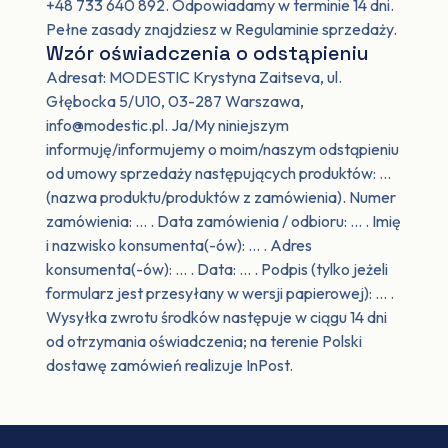
+48 733 640 892. Odpowiadamy w terminie 14 dni.
Pełne zasady znajdziesz w Regulaminie sprzedaży.
Wzór oświadczenia o odstąpieniu
Adresat: MODESTIC Krystyna Zaitseva, ul.
Głębocka 5/U10, 03-287 Warszawa,
info@modestic.pl. Ja/My niniejszym
informuję/informujemy o moim/naszym odstąpieniu
od umowy sprzedaży następujących produktów: …
(nazwa produktu/produktów z zamówienia). Numer
zamówienia: … . Data zamówienia / odbioru: … . Imię
i nazwisko konsumenta(-ów): … . Adres
konsumenta(-ów): … . Data: … . Podpis (tylko jeżeli
formularz jest przesyłany w wersji papierowej): … .
Wysyłka zwrotu środków następuje w ciągu 14 dni
od otrzymania oświadczenia; na terenie Polski
dostawę zamówień realizuje InPost.