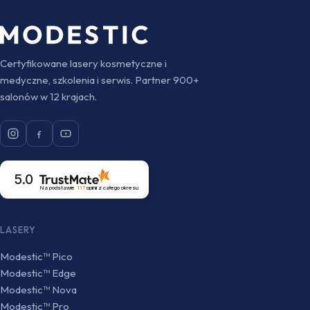
Certyfikowane lasery kosmetyczne i
medyczne, szkolenia i serwis. Partner 900+
salonów w 12 krajach.
5.0
Na podstawie
117
opinii
z całego okresu
LASERY
Modestic™ Pico
Modestic™ Edge
Modestic™ Nova
Modestic™ Pro