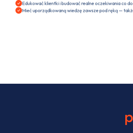
Edukować klientki i budować realne oczekiwania co d
Mieć uporządkowaną wiedzę zawsze pod ręką — takż
p