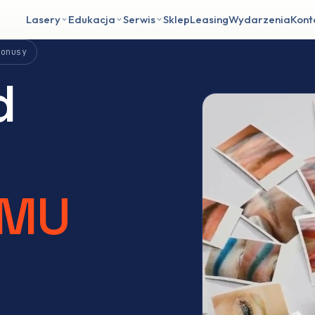
Lasery
Edukacja
Serwis
Sklep
Leasing
Wydarzenia
Kont
bonusy
d
PMU