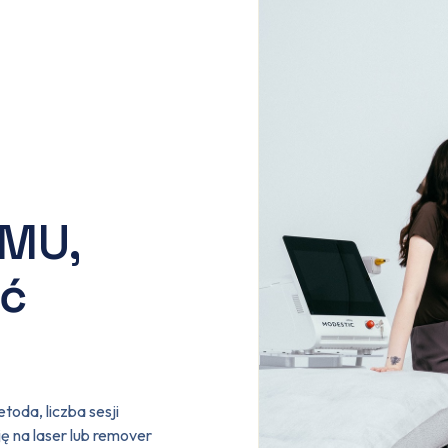
PMU,
ać
oda, liczba sesji
 na laser lub remover