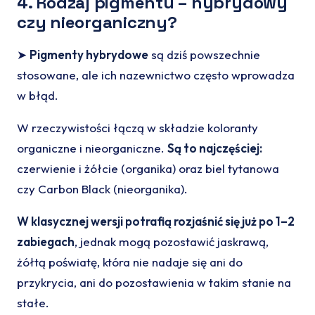
4. Rodzaj pigmentu – hybrydowy
czy nieorganiczny?
➤
Pigmenty hybrydowe
są dziś powszechnie
stosowane, ale ich nazewnictwo często wprowadza
w błąd.
W rzeczywistości łączą w składzie koloranty
organiczne i nieorganiczne.
Są to najczęściej:
czerwienie i żółcie (organika) oraz biel tytanowa
czy Carbon Black (nieorganika).
W klasycznej wersji potrafią rozjaśnić się już po 1–2
zabiegach
, jednak mogą pozostawić jaskrawą,
żółtą poświatę, która nie nadaje się ani do
przykrycia, ani do pozostawienia w takim stanie na
stałe.