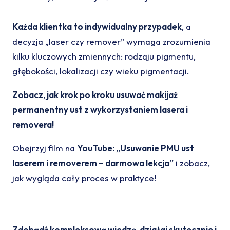
Każda klientka to indywidualny przypadek
, a
decyzja „laser czy remover” wymaga zrozumienia
kilku kluczowych zmiennych: rodzaju pigmentu,
głębokości, lokalizacji czy wieku pigmentacji.
Zobacz, jak krok po kroku usuwać makijaż
permanentny ust z wykorzystaniem lasera i
removera!
Obejrzyj film na
YouTube: „Usuwanie PMU ust
laserem i removerem – darmowa lekcja”
i zobacz,
jak wygląda cały proces w praktyce!
Zdobądź kompleksową wiedzę, działaj skutecznie i