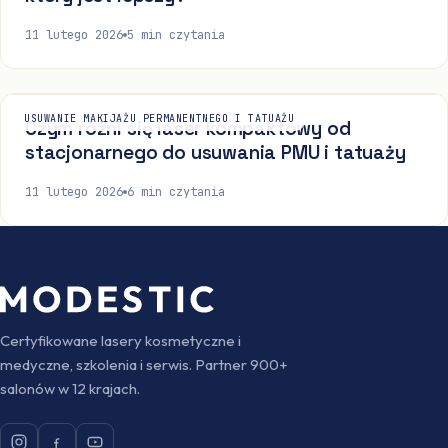
11 lutego 2026
5
min czytania
USUWANIE MAKIJAŻU PERMANENTNEGO I TATUAŻU
Czym różni się laser kompaktowy od
stacjonarnego do usuwania PMU i tatuaży
11 lutego 2026
6
min czytania
Certyfikowane lasery kosmetyczne i
medyczne, szkolenia i serwis. Partner 900+
salonów w 12 krajach.