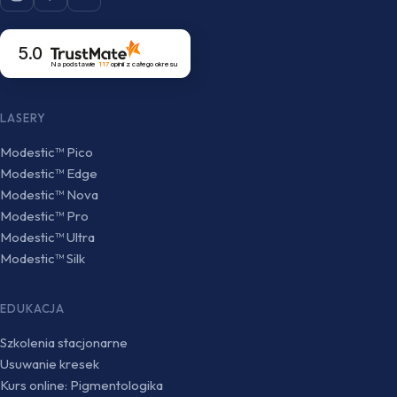
5.0
Na podstawie
117
opinii
z całego okresu
LASERY
Modestic™ Pico
Modestic™ Edge
Modestic™ Nova
Modestic™ Pro
Modestic™ Ultra
Modestic™ Silk
EDUKACJA
Szkolenia stacjonarne
Usuwanie kresek
Kurs online: Pigmentologika