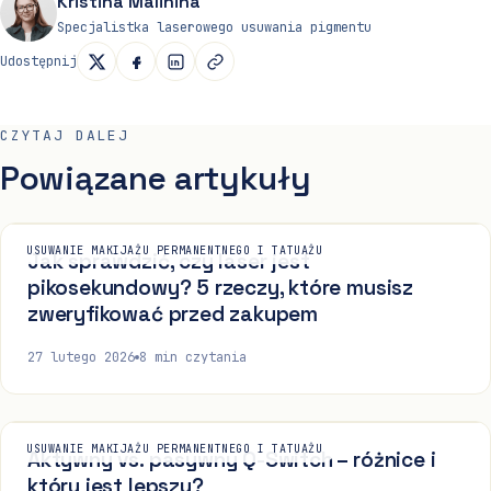
Kristina Malinina
Specjalistka laserowego usuwania pigmentu
Udostępnij
CZYTAJ DALEJ
Powiązane artykuły
USUWANIE MAKIJAŻU PERMANENTNEGO I TATUAŻU
Jak sprawdzić, czy laser jest
pikosekundowy? 5 rzeczy, które musisz
zweryfikować przed zakupem
27 lutego 2026
8
min czytania
USUWANIE MAKIJAŻU PERMANENTNEGO I TATUAŻU
Aktywny vs. pasywny Q-Switch – różnice i
który jest lepszy?