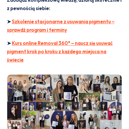
z pewnością siebie:
➤
Szkolenie stacjonarne z usuwania pigmentu –
sprawdź program i terminy
➤
Kurs online Removal 360° – naucz się usuwać
pigment krok po kroku z każdego miejsca na
świecie