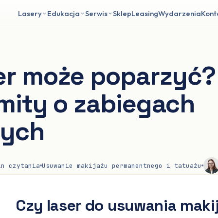
Lasery
Edukacja
Serwis
Sklep
Leasing
Wydarzenia
Kont
er może poparzyć?
 mity o zabiegach
wych
n czytania
Usuwanie makijażu permanentnego i tatuażu
Czy laser do usuwania maki