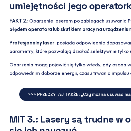
umiejętności jego operatork
FAKT 2.:
Oparzenie laserem po zabiegach usuwania PM
błędem operatora lub skutkiem pracy na urządzeniu ni
Profesjonalny laser
, posiada odpowiednio dopasowane 
parametry, które pozwalają działać selektywnie tylko
Oparzenia mogą pojawić się tylko wtedy, gdy osoba 
odpowiednim doborze energii, czasu trwania impulsu 
>>> PRZECZYTAJ TAKŻE: „Czy można usuwać mak
MIT 3.: Lasery są trudne w o
się ich nauczyć