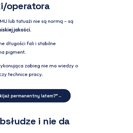
i/operatora
U lub tatuażi nie są normą – są
skiej jakości
.
długości fali i stabilne
 na pigment.
wykonująca zabieg nie ma wiedzy o
czy technice pracy.
ijaż permanentny latem?”
→
bsłudze i nie da