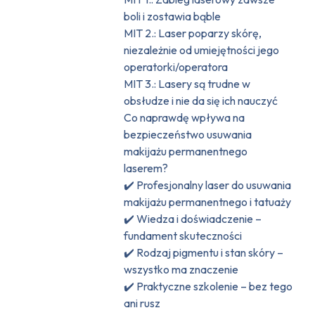
boli i zostawia bąble
MIT 2.: Laser poparzy skórę,
niezależnie od umiejętności jego
operatorki/operatora
MIT 3.: Lasery są trudne w
obsłudze i nie da się ich nauczyć
Co naprawdę wpływa na
bezpieczeństwo usuwania
makijażu permanentnego
laserem?
✔️ Profesjonalny laser do usuwania
makijażu permanentnego i tatuaży
✔️ Wiedza i doświadczenie –
fundament skuteczności
✔️ Rodzaj pigmentu i stan skóry –
wszystko ma znaczenie
✔️ Praktyczne szkolenie – bez tego
ani rusz