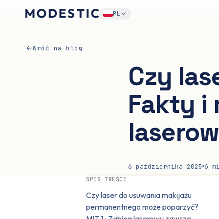
PL
Wróć na blog
Czy las
Fakty i
lasero
6 października 2025
6
mi
SPIS TREŚCI
Czy laser do usuwania makijażu
permanentnego może poparzyć?
MIT 1.: Zabieg laserowy zawsze