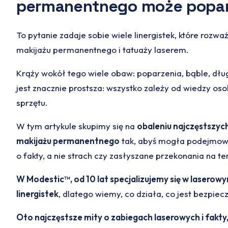
permanentnego może popa
To pytanie zadaje sobie wiele linergistek, które rozw
makijażu permanentnego i tatuaży laserem.
Krąży wokół tego wiele obaw: poparzenia, bąble, dłu
jest znacznie prostsza: wszystko zależy od wiedzy oso
sprzętu.
W tym artykule skupimy się na
obaleniu najczęstszyc
makijażu permanentnego
tak, abyś mogła podejmowa
o fakty, a nie strach czy zasłyszane przekonania na te
W Modestic™, od 10 lat specjalizujemy się w laserow
linergistek
, dlatego wiemy, co działa, co jest bezpiecz
Oto najczęstsze mity o zabiegach laserowych i fakty,