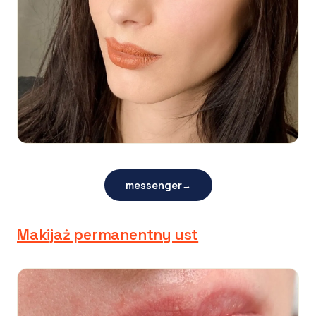
messenger
→
Makijaż permanentny ust