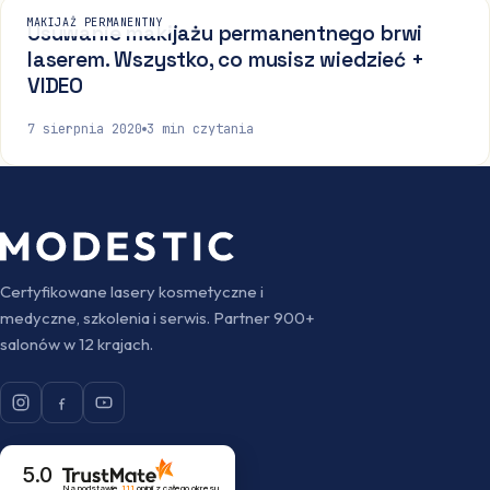
MAKIJAŻ PERMANENTNY
Usuwanie makijażu permanentnego brwi
laserem. Wszystko, co musisz wiedzieć +
VIDEO
7 sierpnia 2020
3
min czytania
Certyfikowane lasery kosmetyczne i
medyczne, szkolenia i serwis. Partner 900+
salonów w 12 krajach.
5.0
Na podstawie
111
opinii
z całego okresu