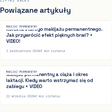
CZYTAJ DALEJ
Powiązane artykuły
MAKIJAŻ PERMANENTNY
Korekta starego makijażu permanentnego.
Jak przywrócić efekt pięknych brwi? +
VIDEO!
1 października 2020
3
min czytania
MAKIJAŻ PERMANENTNY
Makijaż permanentny a ciąża i okres
laktacji. Kiedy warto wstrzymać się od
zabiegu + VIDEO
22 września 2020
3
min czytania