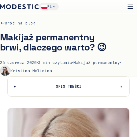
PL
Wróć na blog
Makijaż permanentny
brwi, dlaczego warto? 😉
23 czerwca 2020
3
min czytania
Makijaż permanentny
Kristina Malinina
▾
SPIS TREŚCI