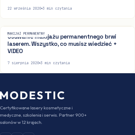
22 września 2020
3
min czytania
MAKIJAŻ PERMANENTNY
Usuwanie makijażu permanentnego brwi
laserem. Wszystko, co musisz wiedzieć +
VIDEO
7 sierpnia 2020
3
min czytania
Certyfikowane lasery kosmetyczne i
medyczne, szkolenia i serwis. Partner 900+
salonów w 12 krajach.