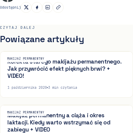
Udostępnij
CZYTAJ DALEJ
Powiązane artykuły
MAKIJAŻ PERMANENTNY
Korekta starego makijażu permanentnego.
Jak przywrócić efekt pięknych brwi? +
VIDEO!
1 października 2020
3
min czytania
MAKIJAŻ PERMANENTNY
Makijaż permanentny a ciąża i okres
laktacji. Kiedy warto wstrzymać się od
zabiegu + VIDEO