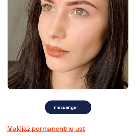
messenger
→
Makijaż permanentny ust