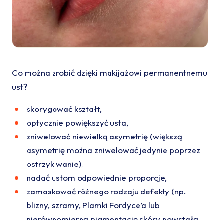
Co można zrobić dzięki makijażowi permanentnemu
ust?
skorygować kształt,
optycznie powiększyć usta,
zniwelować niewielką asymetrię (większą
asymetrię można zniwelować jedynie poprzez
ostrzykiwanie),
nadać ustom odpowiednie proporcje,
zamaskować różnego rodzaju defekty (np.
blizny, szramy, Plamki Fordyce’a lub
nierównomierną pigmentację skóry powstałą