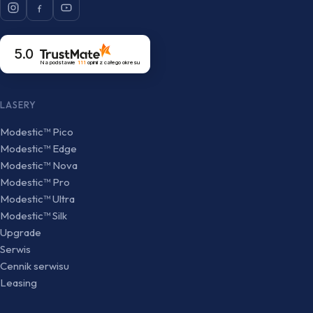
5.0
Na podstawie
111
opinii
z całego okresu
LASERY
Modestic™ Pico
Modestic™ Edge
Modestic™ Nova
Modestic™ Pro
Modestic™ Ultra
Modestic™ Silk
Upgrade
Serwis
Cennik serwisu
Leasing