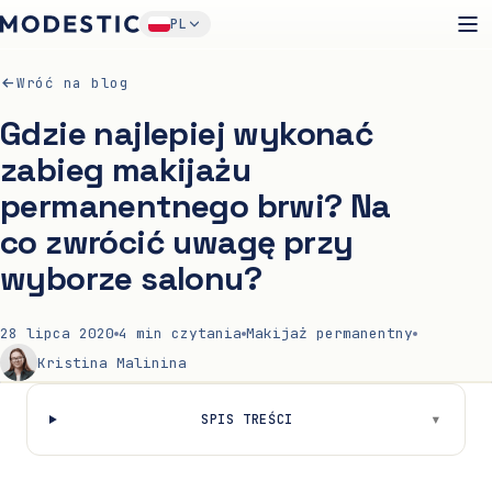
PL
Wróć na blog
Gdzie najlepiej wykonać
zabieg makijażu
permanentnego brwi? Na
co zwrócić uwagę przy
wyborze salonu?
28 lipca 2020
4
min czytania
Makijaż permanentny
Kristina Malinina
▾
SPIS TREŚCI