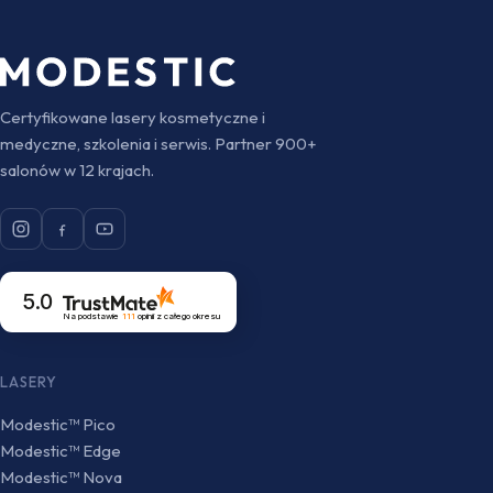
Certyfikowane lasery kosmetyczne i
medyczne, szkolenia i serwis. Partner 900+
salonów w 12 krajach.
5.0
Na podstawie
111
opinii
z całego okresu
LASERY
Modestic™ Pico
Modestic™ Edge
Modestic™ Nova