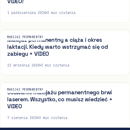
VIDEO!
1 października 2020
3
min czytania
MAKIJAŻ PERMANENTNY
Makijaż permanentny a ciąża i okres
laktacji. Kiedy warto wstrzymać się od
zabiegu + VIDEO
22 września 2020
3
min czytania
MAKIJAŻ PERMANENTNY
Usuwanie makijażu permanentnego brwi
laserem. Wszystko, co musisz wiedzieć +
VIDEO
7 sierpnia 2020
3
min czytania