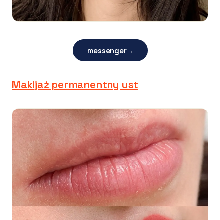
messenger
→
Makijaż permanentny ust