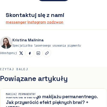
Skontaktuj się z nami
messenger
Instagram
zadzwon
Kristina Malinina
Specjalistka laserowego usuwania pigmentu
Udostępnij
CZYTAJ DALEJ
Powiązane artykuły
MAKIJAŻ PERMANENTNY
Korekta starego makijażu permanentnego.
Jak przywrócić efekt pięknych brwi? +