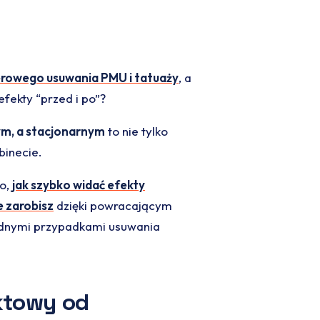
erowego usuwania PMU i tatuaży
, a
fekty “przed i po”?
m, a stacjonarnym
to nie tylko
binecie.
to,
jak szybko widać efekty
le zarobisz
dzięki powracającym
trudnymi przypadkami usuwania
ktowy od