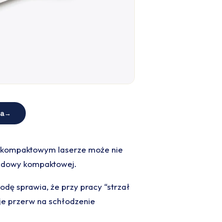
ra
→
 w kompaktowym laserze może nie
budowy kompaktowej.
odę sprawia, że przy pracy “strzał
je przerw na schłodzenie