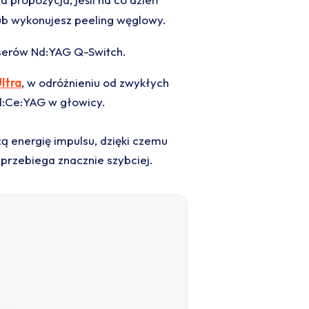
 lub wykonujesz peeling węglowy.
aserów Nd:YAG Q-Switch.
ltra
, w odróżnieniu od zwykłych
d:Ce:YAG w głowicy.
ą energię impulsu, dzięki czemu
 przebiega znacznie szybciej.