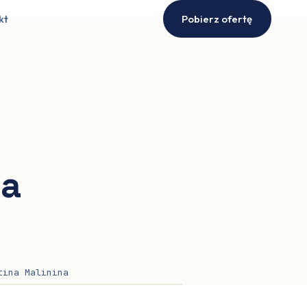
kt
Pobierz ofertę
ia
tina Malinina