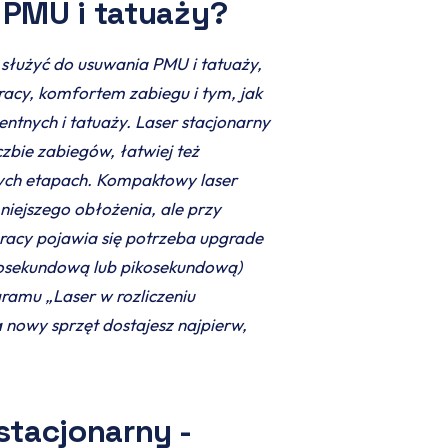
 PMU i tatuaży?
służyć do usuwania PMU i tatuaży,
racy, komfortem zabiegu i tym, jak
tnych i tatuaży. Laser stacjonarny
czbie zabiegów, łatwiej też
nych etapach. Kompaktowy laser
ejszego obłożenia, ale przy
racy pojawia się potrzeba upgrade
anosekundową lub pikosekundową)
ramu „Laser w rozliczeniu
a nowy sprzęt dostajesz najpierw,
stacjonarny -