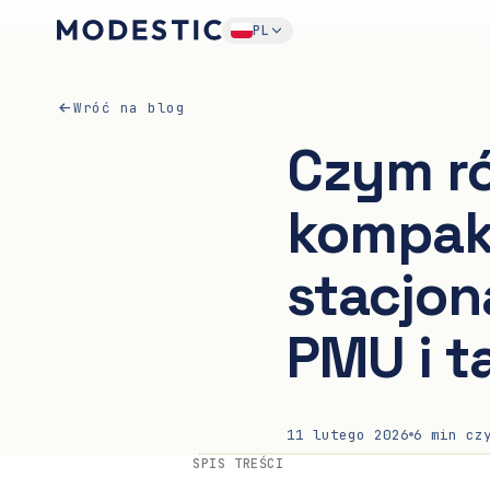
PL
Wróć na blog
Czym ró
kompak
stacjon
PMU i t
11 lutego 2026
6
min czy
SPIS TREŚCI