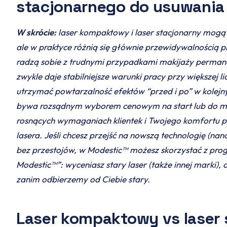
stacjonarnego do usuwania
W skrócie:
laser kompaktowy i laser stacjonarny mogą 
ale w praktyce różnią się głównie przewidywalnością p
radzą sobie z trudnymi przypadkami makijaży permanen
zwykle daje stabilniejsze warunki pracy przy większej li
utrzymać powtarzalność efektów “przed i po” w kolej
bywa rozsądnym wyborem cenowym na start lub do mni
rosnących wymaganiach klientek i Twojego komfortu p
lasera. Jeśli chcesz przejść na nowszą technologię (n
bez przestojów, w Modestic™ możesz skorzystać z prog
Modestic™”: wyceniasz stary laser (także innej marki), 
zanim odbierzemy od Ciebie stary.
Laser kompaktowy vs laser 