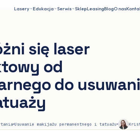
Lasery
Edukacja
Serwis
Sklep
Leasing
Blog
O nas
Konta
żni się laser
towy od
arnego do usuwan
atuaży
tania
Usuwanie makijażu permanentnego i tatuażu
Kris