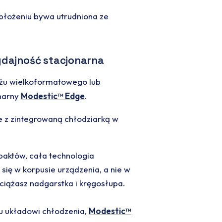
łożeniu bywa utrudniona ze
ydajność stacjonarna
uażu wielkoformatowego lub
onarny
Modestic™ Edge
.
e z zintegrowaną chłodziarką w
aktów, cała technologia
się w korpusie urządzenia, a nie w
bciążasz nadgarstka i kręgosłupa.
u układowi chłodzenia,
Modestic™