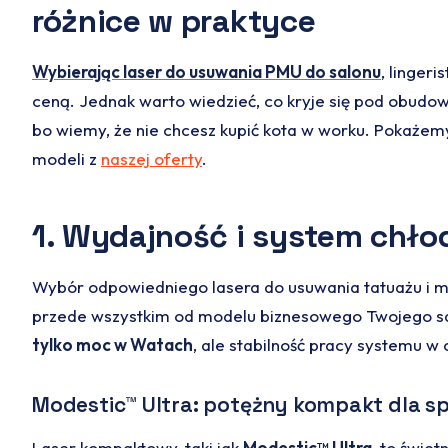
różnice w praktyce
Wybierając laser do usuwania PMU do salonu
, lingeri
ceną. Jednak warto wiedzieć, co kryje się pod obudow
bo wiemy, że nie chcesz kupić kota w worku. Pokażem
modeli z
naszej oferty
.
1. Wydajność i system chło
Wybór odpowiedniego lasera do usuwania tatuażu i 
przede wszystkim od modelu biznesowego Twojego s
tylko moc w Watach
, ale stabilność pracy systemu w
Modestic™ Ultra: potężny kompakt dla sp
Laser kompaktowy, taki jak
Modestic™ Ultra
, to świet